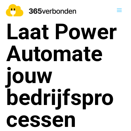
Ga
naar
Main
de
Laat Power
inhoud
Men
Automate
jouw
bedrijfspro
cessen