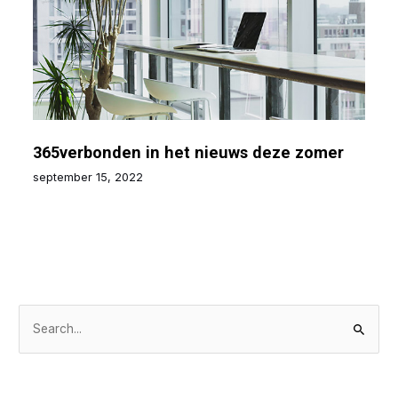
365verbonden in het nieuws deze zomer
september 15, 2022
Z
o
e
k